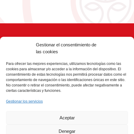
Gestionar el consentimiento de
las cookies
Para ofrecer las mejores experiencias, utilizamos tecnologías como las
Ética y Cumplimiento
cookies para almacenar y/o acceder a la información del dispositivo. El
consentimiento de estas tecnologías nos permitirá procesar datos como el
Aviso Legal
comportamiento de navegación o las identificaciones únicas en este sitio.
Protección de Datos
No consentir o retirar el consentimiento, puede afectar negativamente a
Política de Cookies
ciertas características y funciones.
Contacto
Gestionar los servicios
Dirección: Paseo de Eduardo Dato, 2, 28010 Madrid
Aceptar
Teléfono: 914 46 03 98
Correo electrónico:
secretaria@colegioblancadecastilla.es
Denegar