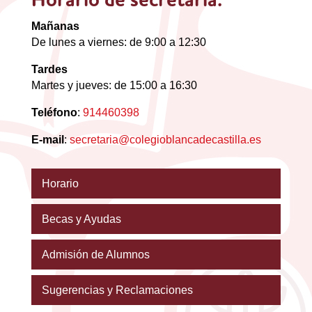
Horario de secretaría:
Mañanas
De lunes a viernes: de 9:00 a 12:30
Tardes
Martes y jueves: de 15:00 a 16:30
Teléfono
:
914460398
E-mail
:
secretaria@colegioblancadecastilla.es
Horario
Becas y Ayudas
Admisión de Alumnos
Sugerencias y Reclamaciones