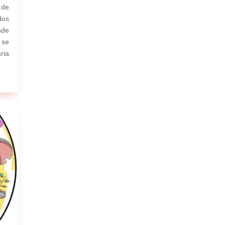
 de
dos
sde
 se
ria