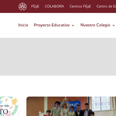
FEyE
COLABORA
Centros FEyE
Centro de E
Inicio
Proyecto Educativo
Nuestro Colegio