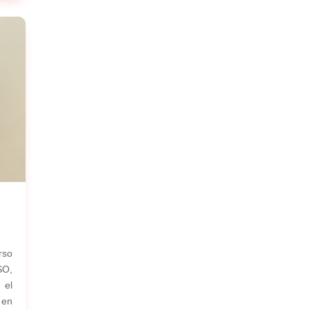
rso
SO,
 el
 en