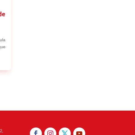
de
ula
que
2,