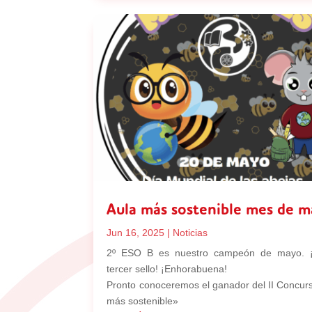
Aula más sostenible mes de 
Jun 16, 2025
|
Noticias
2º ESO B es nuestro campeón de mayo. ¡
tercer sello! ¡Enhorabuena!
Pronto conoceremos el ganador del II Concur
más sostenible»