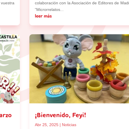
vuestra
colaboración con la Asociación de Editores de Madr
“Microrrelatos...
leer más
arzo
¡Bienvenido, Feyi!
Abr 25, 2025
|
Noticias